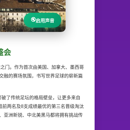
🔇
启用声音
盛会
待之门。作为首次由美国、加拿大、墨西哥
交融的赛场氛围，书写世界足球的崭新篇
整打破了传统足坛的格局壁垒，让更多来自
组前两名及8支成绩最优的第三名晋级淘汰
、亚洲新锐、中北美黑马都将拥有挑战传